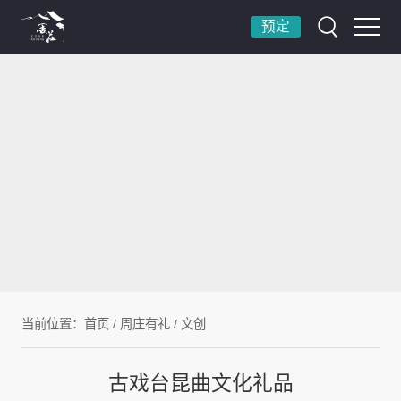
预定
当前位置：
首页
/
周庄有礼
/
文创
古戏台昆曲文化礼品