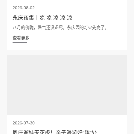
2026-08-02
永庆夜集｜凉 凉 凉 凉 凉
八月的傍晚，暑气还没退尽，永庆园的灯火先亮了。
查看更多
2026-07-30
周庄遛娃天花板！亲子漫游好“趣”处