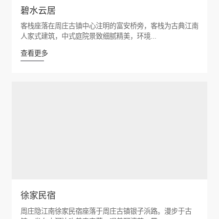
碧水云居
客栈座落在周庄古镇中心注明的富安桥旁，客栈为古典江南
人家式建筑，中式庭院景致细腻精美，环境...
查看更多
徐家民宿
周庄隐江南徐家民宿座落于周庄古镇银子浜路。漫步于古