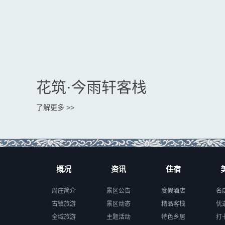
花筑·今雨轩客栈
了解更多 >>
概况
资讯
住宿
周庄简介
景区公告
度假酒店
名
古镇旅游
景区动态
精品客栈
优
全域旅游
主题活动
特色乡居
打