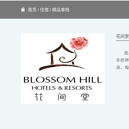
首页
住宿
精品客栈
/
/
花间堂
周
丰桥
进，