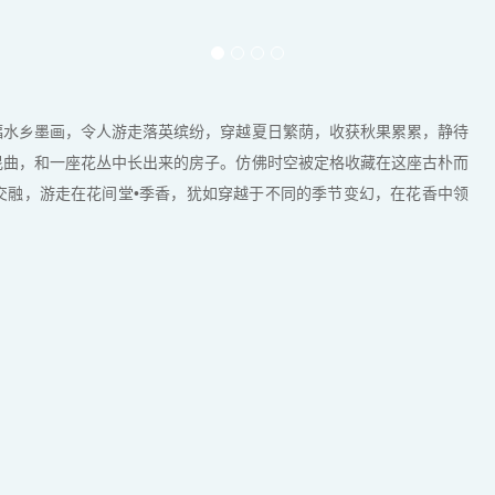
水乡墨画，令人游走落英缤纷，穿越夏日繁荫，收获秋果累累，静待
昆曲，和一座花丛中长出来的房子。仿佛时空被定格收藏在这座古朴而
交融，游走在花间堂•季香，犹如穿越于不同的季节变幻，在花香中领