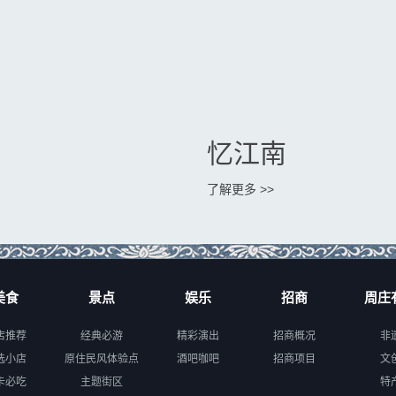
忆江南
了解更多 >>
美食
景点
娱乐
招商
周庄
店推荐
经典必游
精彩演出
招商概况
非
选小店
原住民风体验点
酒吧咖吧
招商项目
文
卡必吃
主题街区
特