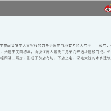
庄花间堂唯美人文客栈的前身是周庄当地有名的大宅子——戴宅，
畔，始建于民国初年，由浙江商人戴氏三兄弟几经选址建设而成。坐
每幢四进二厢房，形成了前店有坊、下店上宅、深宅大院的水乡建筑