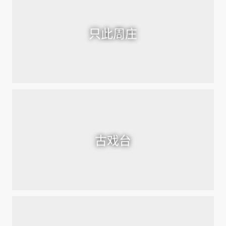
只此周庄
古戏台