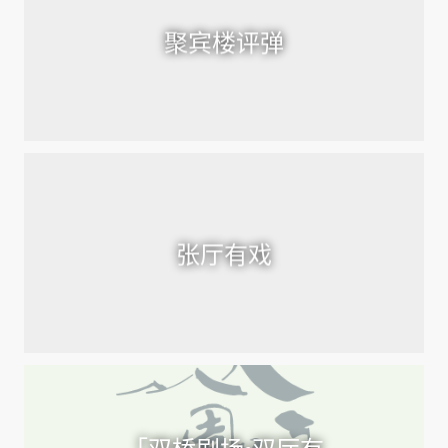
聚宾楼评弹
张厅有戏