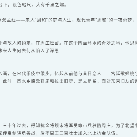
上台下，设色咫尺，大有千里之趣。
用双主线——宋人“周和”的梦与人生，现代青年“周和”的一夜奇
个与故人的约定，在周庄逗留。在这个四面环水的奇妙之地，他思
未来人生何去何从陷入了深思……
入画，在宋代乐伎中缓步。忆起从前他与昔日恋人——宫廷歌姬桃
。此时一首水乡船歌将周和拉出旧梦，是去是留，面对东京旧友的
，三十年过去，得知抗金将领宋将军受命带兵驻防周庄，为了北望
家传宝剑骁勇善战，后率周庄三百壮士加入北上抗金队伍。