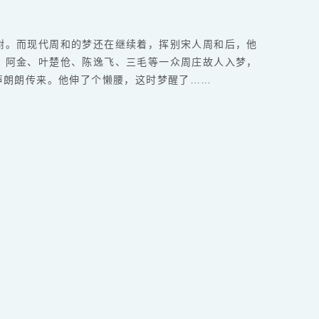
树。而现代周和的梦还在继续着，挥别宋人周和后，他
、阿金、叶楚伧、陈逸飞、三毛等一众周庄故人入梦，
声朗朗传来。他伸了个懒腰，这时梦醒了……