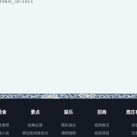
2039&m_id=1551
美食
景点
娱乐
招商
周庄
店推荐
经典必游
精彩演出
招商概况
非
选小店
原住民风体验点
酒吧咖吧
招商项目
文