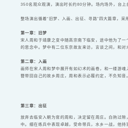
350名观众观演，演出时长约80分钟。场内场外，台
整场演出循着“旧梦、入画、出征、寻路”四大篇章，采
第一章：旧梦
宋人周和于靖康之变中随高宗南下临安，途中他为了一
的思念中。梦中有二位东京故友来访，言谈之间，和对
第二章：入画
画师在宋人周和梦中展开有如幻术的画卷，和一缕游魂
簪带回自己的故乡周庄，周和表示必履约定，不负知音
第三章：出征
放弃去临安入朝为官的周和，决定留在周庄。白驹过隙
中。细在练兵中表现卓越，受命带兵，水乡一战，他持