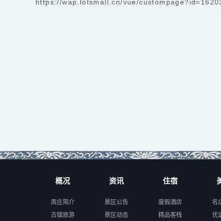
https://wap.lotsmall.cn/vue/custompage?id=16
概况
资讯
住宿
周庄简介
景区公告
度假酒店
名
古镇旅游
景区动态
精品客栈
优