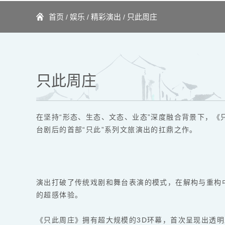
首页
娱乐
精彩演出
只此周庄
/
/
/
只此周庄
在坚持“形态、生态、文态、业态”深度融合背景下，
台剧后的首部“只此”系列文旅演出的扛鼎之作。
演出打破了传统戏剧和舞台表演的模式，在解构与重构
的超感体验。
《只此周庄》拥有超大规模的3D环幕，首次呈现出透