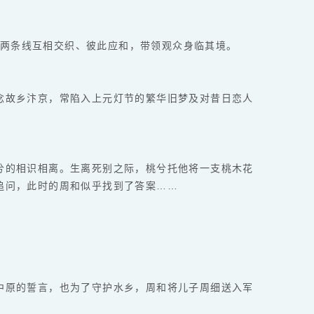
梦，两条线互相交织、彼此应和，带领观众身临其境。
念故乡汴京，常陷入上元灯节的繁华旧梦及对昔日恋人
兮的相识相离。生离死别之际，桃兮托他将一支桃木花
追问，此时的周和似乎找到了答案……
中原的誓言，也为了守护水乡，周和将儿子周细送入军