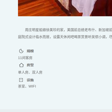
周庄明星船娘徐美珍的家，美国前总统老布什、新加坡
庭院式设计临水而居，设露天休闲吧喝茶赏景听吴侬小调，尽享江
11间客房
单人房、双人房
茶室、
WIFI