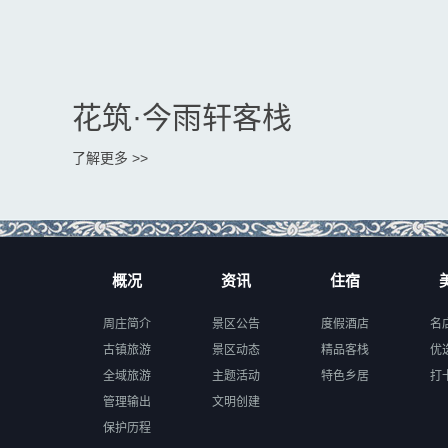
花筑·今雨轩客栈
了解更多 >>
概况
资讯
住宿
周庄简介
景区公告
度假酒店
名
古镇旅游
景区动态
精品客栈
优
全域旅游
主题活动
特色乡居
打
管理输出
文明创建
保护历程