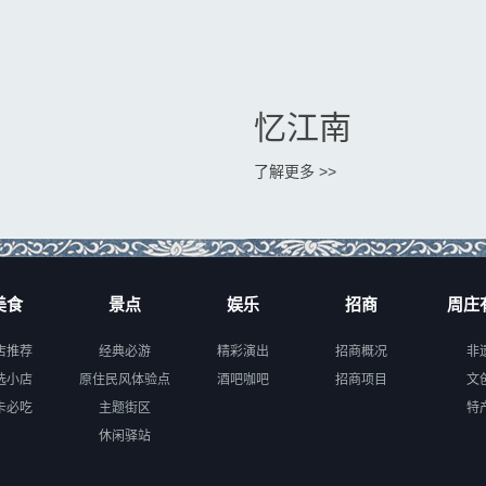
忆江南
了解更多 >>
美食
景点
娱乐
招商
周庄
店推荐
经典必游
精彩演出
招商概况
非
选小店
原住民风体验点
酒吧咖吧
招商项目
文
卡必吃
主题街区
特
休闲驿站