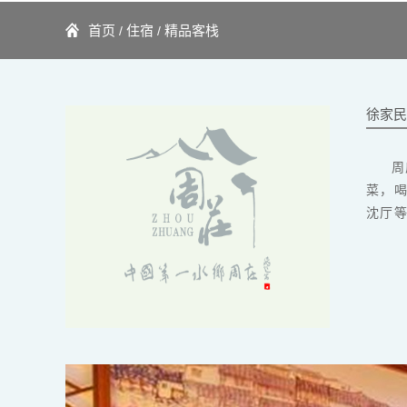
首页
住宿
精品客栈
/
/
徐家民
周
菜，
沈厅