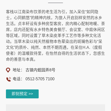
客栈以江南染布饮茶的老生活为引，加入呆住“如同隐
士，心同鹤悠”的精神内核，为旅人开启别样安然的水乡
生活。贞丰轩设有多种房型客房，房内精心配制地暖、茶
席，店内还配有水乡特色美食餐厅、会议室、中庭休闲区
等区域，同时设置了草木染皮革手工艺作等多种文化活
动。当草木染以纯天然植物本色晕染出的斑斓色彩与“呆
文化”的质朴、纯然、本然不期而遇，在呆住H.A.（度假
使者）的温暖款待里，在怡然自得的生活状态下，忽感生
命的善意与本真。
地址： 古镇内蚬园弄8号
电话：
0512-5705 7100
即刻预定 >>