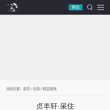
预定
当前位置：
首页
/
住宿
/
精品客栈
贞丰轩·呆住