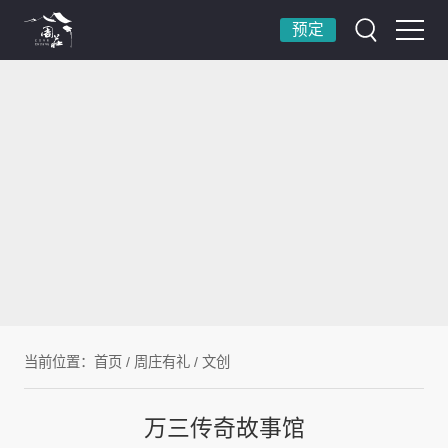
预定
当前位置：
首页
/
周庄有礼
/
文创
万三传奇故事馆