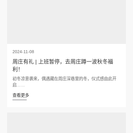
2024-11-08
周庄有礼 | 上班暂停，去周庄蹲一波秋冬福
利！
初冬凉意袭来，偶遇藏在周庄深巷里的冬，仪式感由此开
启……
查看更多