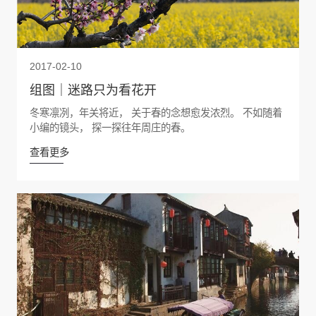
2017-02-10
组图｜迷路只为看花开
冬寒凛冽，年关将近， 关于春的念想愈发浓烈。 不如随着
小编的镜头， 探一探往年周庄的春。
查看更多