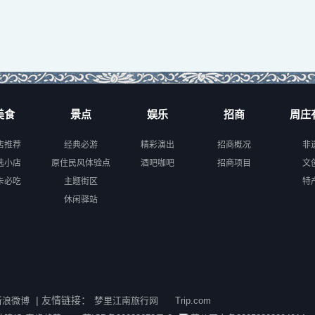
美食
景点
娱乐
招商
周庄
店推荐
经典必游
精彩演出
招商概况
非
选小店
原住民风体验点
酒吧咖吧
招商项目
文
卡必吃
主题街区
特
休闲驿站
| 友情链接：
新浪微博
梦里江南旅行网
Trip.com