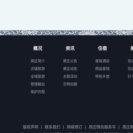
概况
资讯
住宿
周庄简介
景区公告
度假酒店
名
古镇旅游
景区动态
精品客栈
优
全域旅游
主题活动
特色乡居
打
管理输出
文明创建
保护历程
|
|
|
|
版权声明
联系我们
网络预订
周庄微信服务号
周庄