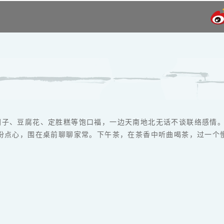
青团子、豆腐花、定胜糕等饱口福，一边天南地北无话不谈联络感情
份点心，围在桌前聊聊家常。下午茶，在茶香中听曲喝茶，过一个