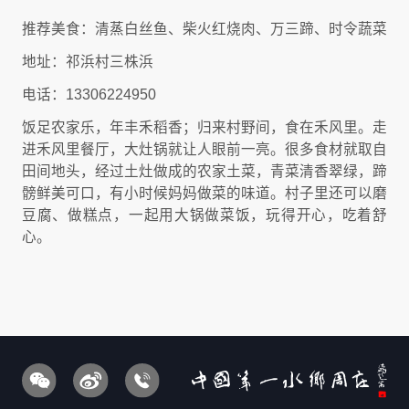
推荐美食：清蒸白丝鱼、柴火红烧肉、万三蹄、时令蔬菜
地址：祁浜村三株浜
电话：13306224950
饭足农家乐，年丰禾稻香；归来村野间，食在禾风里。走
进禾风里餐厅，大灶锅就让人眼前一亮。很多食材就取自
田间地头，经过土灶做成的农家土菜，青菜清香翠绿，蹄
髈鲜美可口，有小时候妈妈做菜的味道。村子里还可以磨
豆腐、做糕点，一起用大锅做菜饭，玩得开心，吃着舒
心。