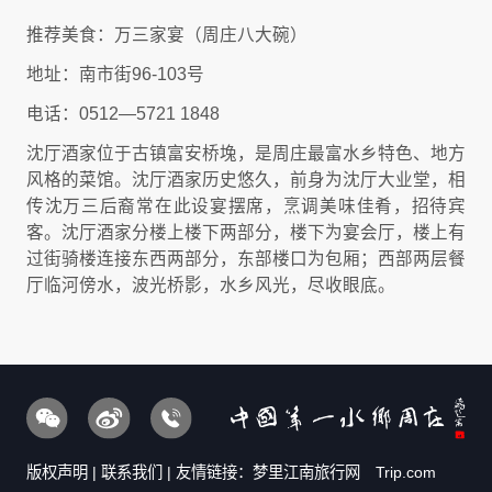
推荐美食：万三家宴（周庄八大碗）
地址：南市街96-103号
电话：0512—5721 1848
沈厅酒家位于古镇富安桥堍，是周庄最富水乡特色、地方
风格的菜馆。沈厅酒家历史悠久，前身为沈厅大业堂，相
传沈万三后裔常在此设宴摆席，烹调美味佳肴，招待宾
客。沈厅酒家分楼上楼下两部分，楼下为宴会厅，楼上有
过街骑楼连接东西两部分，东部楼口为包厢；西部两层餐
厅临河傍水，波光桥影，水乡风光，尽收眼底。
版权声明
|
联系我们
| 友情链接：
梦里江南旅行网
Trip.com