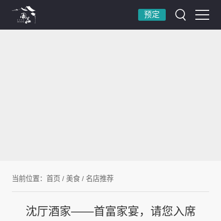
预定
当前位置：
首页
/
美食
/
名店推荐
沈厅酒家——首富家宴，请您入席