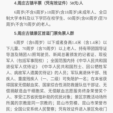
4.
周庄古镇半票（凭有效证件）50元/人
6周岁(不含6周岁)-18周岁(含18周岁)未成年人、全日
制大学本科及以下学历在校学生、60周岁(含60周岁)至70
周岁(不含70周岁)的老人。
5.
周庄古镇景区首道门票免票人群
6周岁（含6周岁）以下或者身高1.4米（含1.4米）以
下儿童、70周岁（含70周岁）以上老人、持有带团国导证
导游及随团A1照驾驶员、新闻总署颁发的记者证、现役
军人（包括军事院校）；全国范围内持《中华人民共和国
退役军人优待证》《中华人民共和国烈士、因公牺牲军
人、病故军人遗属优待证》的人员；军队离退休干部、残
疾人、重度残疾人（一、二级）可免陪护一名；在本省获
得国家无偿献血奖、国家综合性消防救援队伍干部证、无
偿捐献造血干细胞奖、无偿献血志愿服务终身荣誉奖个
人、享受江苏省抚恤补助的优抚对象；景区宗教活动场所
所属的宗教是同一宗教的；昆山市劳模、昆山市荣誉市
民；全国公安系统人民警察；凭有效证件进入景区免收门