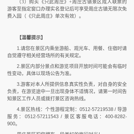
（3）
购买《只此周庄》+周庄古镇景区成人联票的
游客至指定窗口办理实名登记后可享受周庄古镇无限次免
费入园（《只此周庄》单次有效）。
【温馨提示】
1.
请您在景区内乘坐游船、观光车、用餐、住宿时请
自觉遵守相关经营场所的有关规定。
2.
景区内部分景点和游览项目开放时间可能会有临时
性变动，具体以现场公告为准。
3.
游客对本人所提供信息真实性负责，对自身的安全
负责，在游览途中一旦出现身体不适情况，请第一时间告
知景区工作人员或拨打景区咨询热线。
4.
景区热线：个性游程定制：
0512-57219538 /
导游
服务：
0512-57211543 /
景区客服电话：
400-8282-
900
。